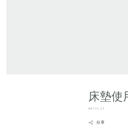
床墊使
MAY 02, 23
分享