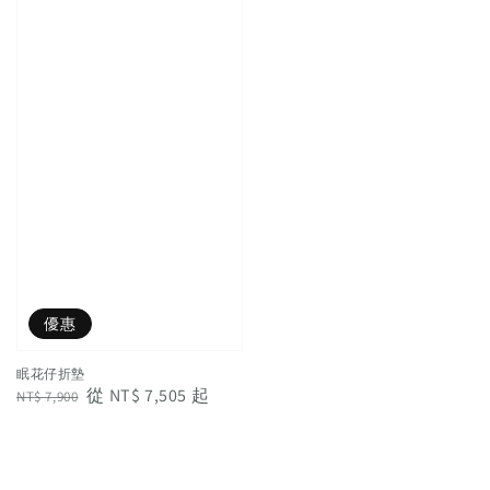
優惠
眠花仔折墊
Regular
Sale
從
NT$ 7,505
起
NT$ 7,900
price
price