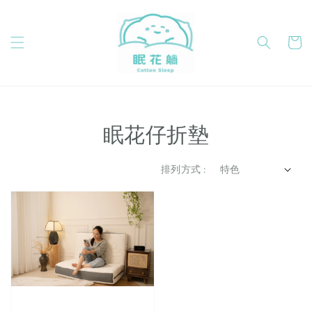
眠花仔折墊
排列方式 :